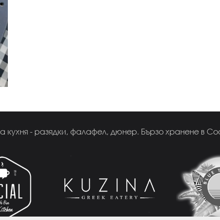
 кухня - разядки, фалафел, дюнер. Бързо хранене в София