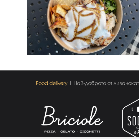
Food delivery
| Най-доброто от ливанската