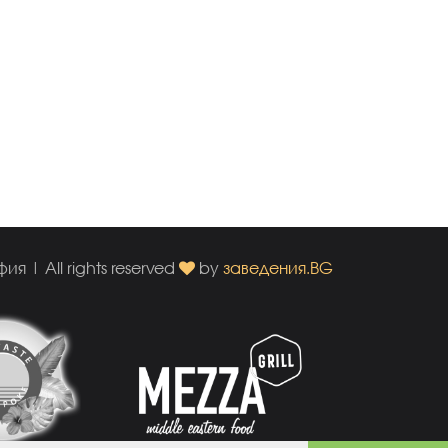
 | All rights reserved
by
заведения.BG