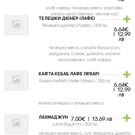
хляб лаваш, пилешко месо, картофи,
кисели краставички, чеснов сос
ТЕЛЕШКИ ДЮНЕР (ЛАФЕ)
Телешки Дюнер (Лафе) / 300 гр.
6.64€
| 12.99
лв
телешко месо, салата билаз (лук,
магданоз, сумак, домати), кисели
краставички, хляб лаваш
КАФТА КЕБАБ ЛАФЕ (WRAP)
Кафта Кебаб Лафе (Wrap) / 300 гр.
6.64€
| 12.99
лв
мляно агнешко и телешко месо
ЛАХМАДЖУН
7.00€ | 13.69 лв
ЛАХМАДЖУН / 300 гр.
телешко мляно месо, лук, магданоз, домати