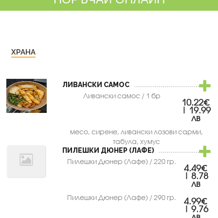
ХРАНА
ЛИВАНСКИ САМОС
Ливански самос / 1 бр
10.22€
| 19.99
лв
месо, сирене, ливански лозови сарми,
табула, хумус
ПИЛЕШКИ ДЮНЕР (ЛАФЕ)
Пилешки Дюнер (Лафе) / 220 гр.
4.49€
| 8.78
лв
Пилешки Дюнер (Лафе) / 290 гр.
4.99€
| 9.76
лв