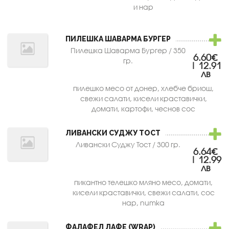
и нар
ПИЛЕШКА ШАВАРМА БУРГЕР
Пилешка Шаварма Бургер / 350
6.60€
гр.
| 12.91
лв
пилешко месо от донер, хлебче бриош,
свежи салати, кисели краставички,
домати, картофи, чеснов сос
ЛИВАНСКИ СУДЖУ ТОСТ
Ливански Суджу Тост / 300 гр.
6.64€
| 12.99
лв
пикантно телешко мляно месо, домати,
кисели краставички, свежи салати, сос
нар, numka
ФАЛАФЕЛ ЛАФЕ (WRAP)