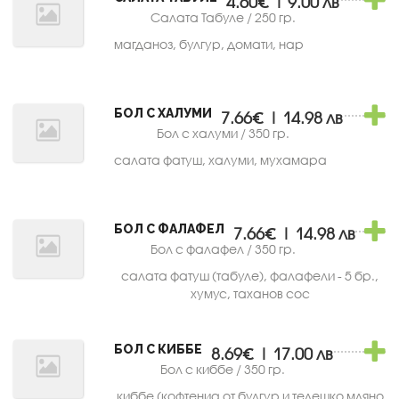
4.60€ | 9.00 лв
Салата Табуле / 250 гр.
магданоз, булгур, домати, нар
БОЛ С ХАЛУМИ
7.66€ | 14.98 лв
Бол с халуми / 350 гр.
салата фатуш, халуми, мухамара
БОЛ С ФАЛАФЕЛ
7.66€ | 14.98 лв
Бол с фалафел / 350 гр.
салата фатуш (табуле), фалафели - 5 бр.,
хумус, таханов сос
БОЛ С КИББЕ
8.69€ | 17.00 лв
Бол с киббе / 350 гр.
киббе (кофтениа от булгур и телешко мляно