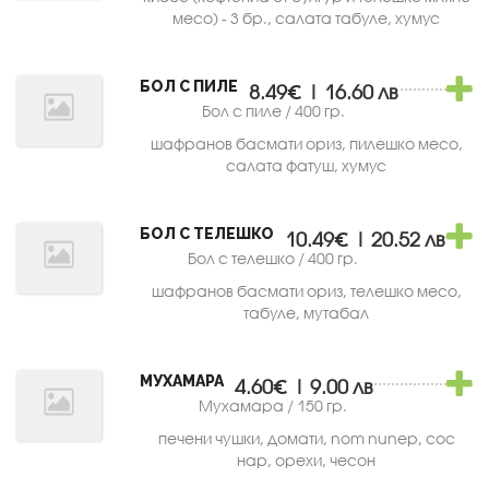
месо) - 3 бр., салата табуле, хумус
БОЛ С ПИЛЕ
8.49€ | 16.60 лв
Бол с пиле / 400 гр.
шафранов басмати ориз, пилешко месо,
салата фатуш, хумус
БОЛ С ТЕЛЕШКО
10.49€ | 20.52 лв
Бол с телешко / 400 гр.
шафранов басмати ориз, телешко месо,
табуле, мутабал
МУХАМАРА
4.60€ | 9.00 лв
Мухамара / 150 гр.
печени чушки, домати, nom nunep, сос
нар, орехи, чесон