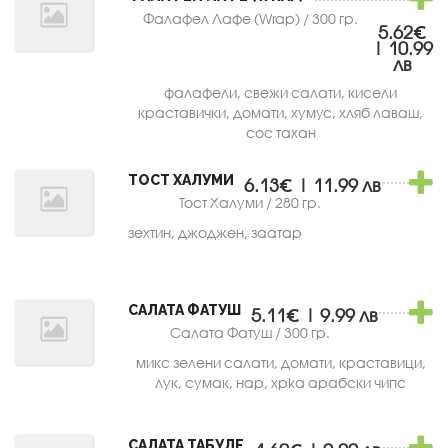
Фалафел Лафе (Wrap) / 300 гр.
5.62€
| 10.99
лв
фалафели, свежи салати, кисели
краставички, домати, хумус, хляб лаваш,
сос тахан
ТОСТ ХАЛУМИ
6.13€ | 11.99 лв
Тост Халуми / 280 гр.
зехтин, джоджен, заатар
САЛАТА ФАТУШ
5.11€ | 9.99 лв
Салата Фатуш / 300 гр.
микс зелени салати, домати, краставици,
лук, сумак, нар, xpka арабски чипс
САЛАТА ТАБУЛЕ