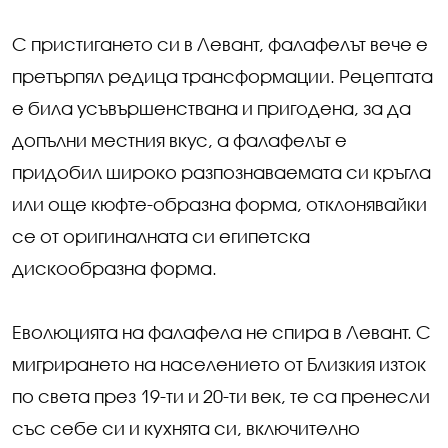
С пристигането си в Левант, фалафелът вече е
претърпял редица трансформации. Рецептата
е била усъвършенствана и пригодена, за да
допълни местния вкус, а фалафелът е
придобил широко разпознаваемата си кръгла
или още кюфте-образна форма, отклонявайки
се от оригиналната си египетска
дискообразна форма.
Еволюцията на фалафела не спира в Левант. С
мигрирането на населението от Близкия изток
по света през 19-ти и 20-ти век, те са пренесли
със себе си и кухнята си, включително