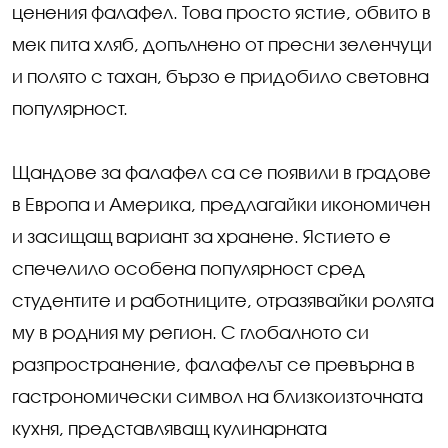
ценения фалафел. Това просто ястие, обвито в
мек пита хляб, допълнено от пресни зеленчуци
и полято с тахан, бързо е придобило световна
популярност.
Щандове за фалафел са се появили в градове
в Европа и Америка, предлагайки икономичен
и засищащ вариант за хранене. Ястието е
спечелило особена популярност сред
студентите и работниците, отразявайки ролята
му в родния му регион. С глобалното си
разпространение, фалафелът се превърна в
гастрономически символ на близкоизточната
кухня, представляващ кулинарната