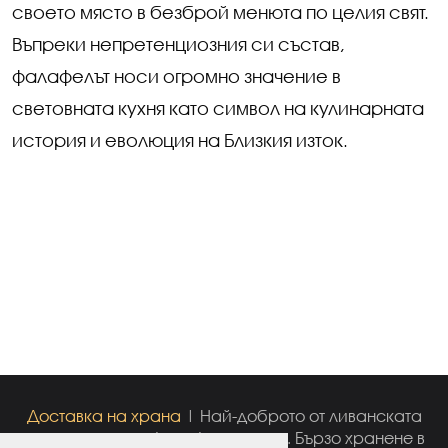
своето място в безброй менюта по целия свят.
Въпреки непретенциозния си състав,
фалафелът носи огромно значение в
световната кухня като символ на кулинарната
история и еволюция на Близкия изток.
Доставка на храна
| Най-доброто от ливанската
кухня - разядки, фалафел, дюнер. Бързо хранене в