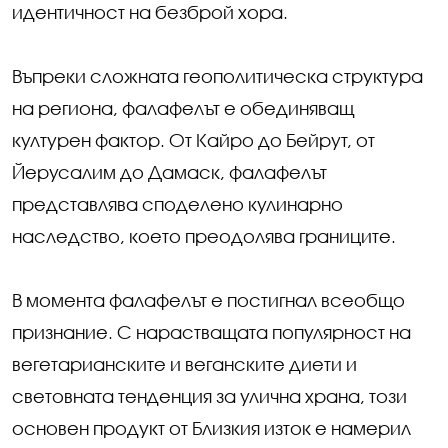
идентичност на безброй хора.
Въпреки сложната геополитическа структура
на региона, фалафелът е обединяващ
културен фактор. От Кайро до Бейрут, от
Йерусалим до Дамаск, фалафелът
представлява споделено кулинарно
наследство, което преодолява границите.
В момента фалафелът е постигнал всеобщо
признание. С нарастващата популярност на
вегетарианските и веганските диети и
световната тенденция за улична храна, този
основен продукт от Близкия изток е намерил