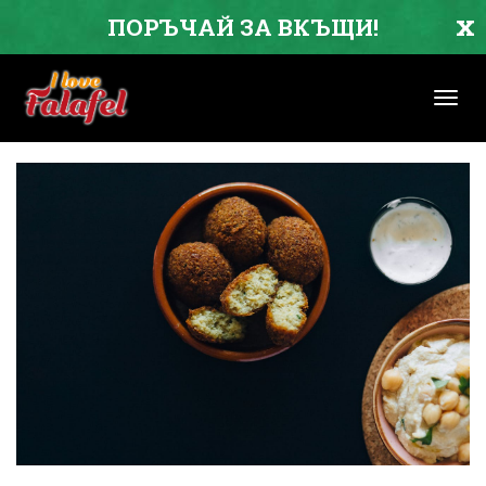
x
ПОРЪЧАЙ ЗА ВКЪЩИ!
Toggl
navig