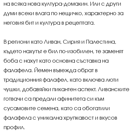
на всяка нова култура-домакин. Или с други
думи всеки влага по нещичко, характерно за
неговия бит и култура в рецептата.
В региони като Ливан, Сирия и Палестина,
където нахутът е бил по-изобилен, те заменят
боба с нахут като основна съставка на
фалафела. Йемен въвежда обрат в
традиционния фалафел, като включва люти
чушки, добавяйки пикантен аспект. Ливанските
готвачи са предали афинитета си към
сусамовите семена, като са обогатили
фалафела с уникална хрупкавост и вкусов
профил.