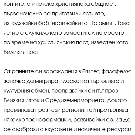
коптите, египетска християнска общност,
първоначално са приготвили ястието,
използвайки боб, наричайки го „Та'амия“. Това
ястие е служило като заместител на месото
по време на християнския пост, известен като
Великия пост.
От ранните си зараждания в Египет, фалафелът
започва да мигрира, тласкан от търговията и
културния обмен, проправяйки си път през
Близкия изток и Средиземноморието. Докато
преминава през тези региони, той претърпява
няколко трансформации, развивайки се, за да
се съобрази с вкусовете и наличните ресурси