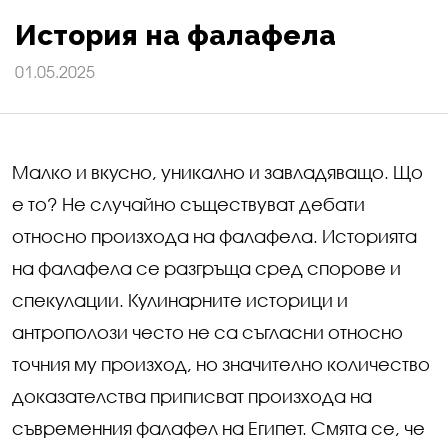
История на фалафела
01.05.2025
Малко и вкусно, уникално и завладяващо. Що
е то? Не случайно съществуват дебати
относно произхода на фалафела. Историята
на фалафела се разгръща сред спорове и
спекулации. Кулинарните историци и
антрополози често не са съгласни относно
точния му произход, но значително количество
доказателства приписват произхода на
съвременния фалафел на Египет. Смята се, че