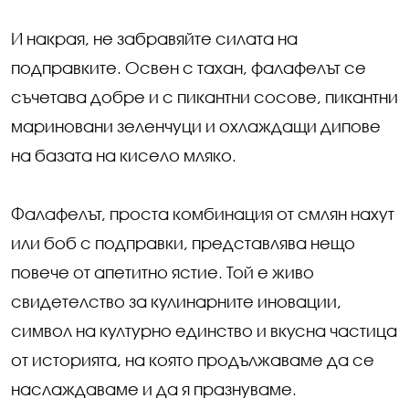
И накрая, не забравяйте силата на
подправките. Освен с тахан, фалафелът се
съчетава добре и с пикантни сосове, пикантни
мариновани зеленчуци и охлаждащи дипове
на базата на кисело мляко.
Фалафелът, проста комбинация от смлян нахут
или боб с подправки, представлява нещо
повече от апетитно ястие. Той е живо
свидетелство за кулинарните иновации,
символ на културно единство и вкусна частица
от историята, на която продължаваме да се
наслаждаваме и да я празнуваме.