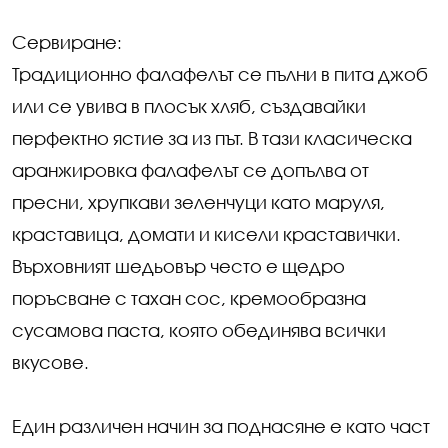
Сервиране:
Традиционно фалафелът се пълни в пита джоб
или се увива в плосък хляб, създавайки
перфектно ястие за из път. В тази класическа
аранжировка фалафелът се допълва от
пресни, хрупкави зеленчуци като маруля,
краставица, домати и кисели краставички.
Върховният шедьовър често е щедро
поръсване с тахан сос, кремообразна
сусамова паста, която обединява всички
вкусове.
Един различен начин за поднасяне е като част