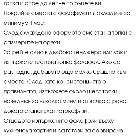
топка и спре да лепне по ръцете ви.
Покрийте сместа с фалафела и я охладете за
минимум 1 час.
След охлаждане оформете сместа на топки с
размерите на орехи.
Загрейте олио в дълбока тенджера или уок и
изпържете тестова топка фалафел. Ако се
разпадне, добавете още малко брашно към
сместа. След като консистенцията е
правилната, изпържете около шест топки
наведнъж за няколко минути от всяка страна,
докато станат златистокафяви.
Отцедете изпържените фалафели върху
кухненска хартия и са готови за сервиране.