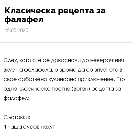
Класическа рецепта за
фалафел
12.05.2025
След като сте се докоснали до невероятния
вкус на фалафела, е време да се впуснете в
свое собствено кулинарно приключение. Ето
една класическа постна (веган) рецепта за
фалафел:
Съставки:
1 чаша суров нахут