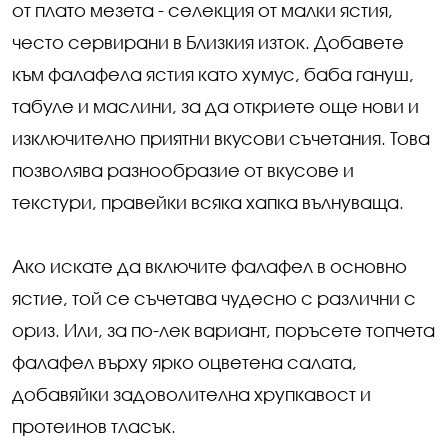
от плато мезета - селекция от малки ястия,
често сервирани в Близкия изток. Добавете
към фалафела ястия като хумус, баба гануш,
табуле и маслини, за да откриете още нови и
изключително приятни вкусови съчетания. Това
позволява разнообразие от вкусове и
текстури, правейки всяка хапка вълнуваща.
Ако искате да включите фалафел в основно
ястие, той се съчетава чудесно с различни с
ориз. Или, за по-лек вариант, поръсете топчета
фалафел върху ярко оцветена салата,
добавяйки задоволителна хрупкавост и
протеинов тласък.