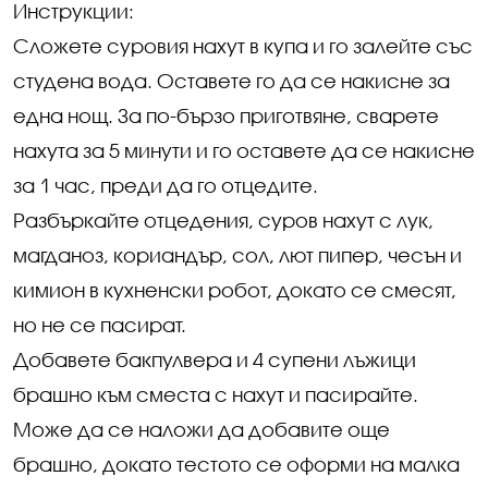
Инструкции:
Сложете суровия нахут в купа и го залейте със
студена вода. Оставете го да се накисне за
една нощ. За по-бързо приготвяне, сварете
нахута за 5 минути и го оставете да се накисне
за 1 час, преди да го отцедите.
Разбъркайте отцедения, суров нахут с лук,
магданоз, кориандър, сол, лют пипер, чесън и
кимион в кухненски робот, докато се смесят,
но не се пасират.
Добавете бакпулвера и 4 супени лъжици
брашно към сместа с нахут и пасирайте.
Може да се наложи да добавите още
брашно, докато тестото се оформи на малка